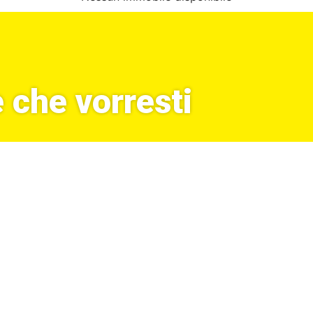
 che vorresti
MMOBILIARE, SEMPRE AL TUO